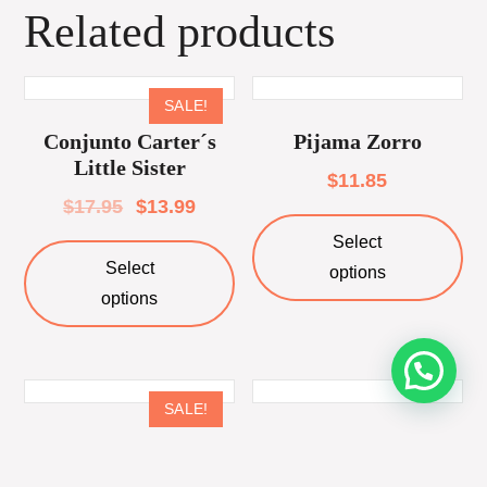
Related products
SALE!
Conjunto Carter´s
Pijama Zorro
Little Sister
$
11.85
$
17.95
$
13.99
Select
Select
options
options
SALE!
Conjunto Carter´s
Conjunto Polo Club
Bebe transportes
$
29.95