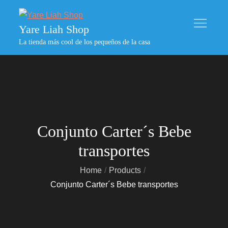
Skip
to
Yare Liah Shop
content
La tienda más cool de los pequeños de la casa
Conjunto Carter´s Bebe
transportes
Home
Products
Conjunto Carter´s Bebe transportes