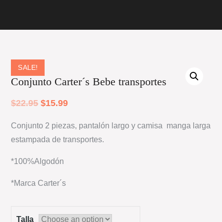
SALE!
Conjunto Carter´s Bebe transportes
$
22.95
$
15.99
Conjunto 2 piezas, pantalón largo y camisa manga larga
estampada de transportes.
*100%Algodón
*Marca Carter´s
Talla