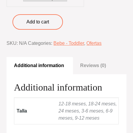
Conjunto
Add to cart
Carter
´s
SKU:
N/A
Categories:
Bebe - Toddler
,
Ofertas
Bebe
transportes
quantity
Additional information
Reviews (0)
Additional information
12-18 meses, 18-24 meses,
Talla
24 meses, 3-6 meses, 6-9
meses, 9-12 meses