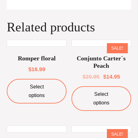
Related products
SALE!
Romper floral
Conjunto Carter´s
Peach
$
16.99
$
20.95
$
14.95
Select
Select
options
options
SALE!