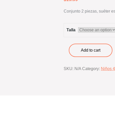
Conjunto 2 piezas, suéter e
Talla
Conjunto
Add to cart
That
´s
SKU:
N/A
Category:
Niños 4
Game
quantity