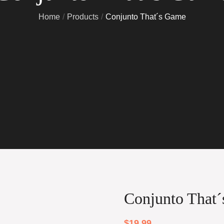
Home
Products
Conjunto That´s Game
Conjunto That
$
19.99