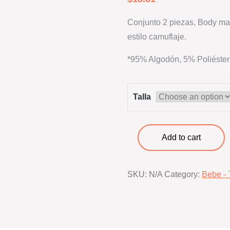
Conjunto 2 piezas, Body ma
estilo camuflaje.
*95% Algodón, 5% Poliéster
Talla
Conjunto
Add to cart
mami
es
SKU:
N/A
Category:
Bebe - 
más
divertida
quantity