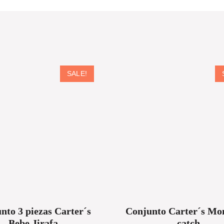
SALE!
nto 3 piezas Carter´s
Conjunto Carter´s M
Bebe Jirafa
catch