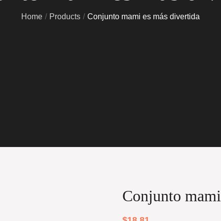
Home
Products
Conjunto mami es más divertida
Conjunto mami 
$
18.81