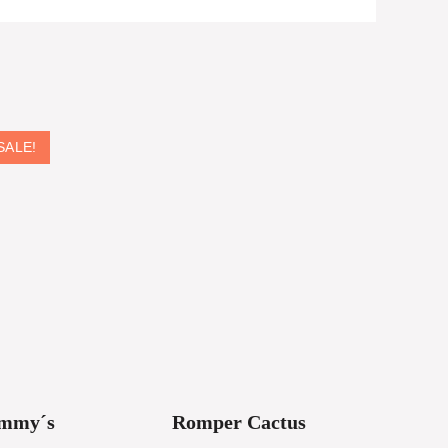
SALE!
ommy´s
Romper Cactus