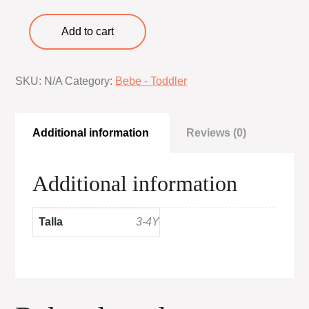
Conjunto
Add to cart
baby
shark
SKU:
N/A
Category:
Bebe - Toddler
2
quantity
Additional information
Reviews (0)
Additional information
Talla
3-4Y